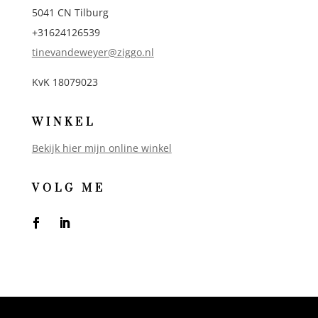
5041 CN Tilburg
+31624126539
tinevandeweyer@ziggo.nl
KvK 18079023
WINKEL
Bekijk hier mijn online winkel
VOLG ME